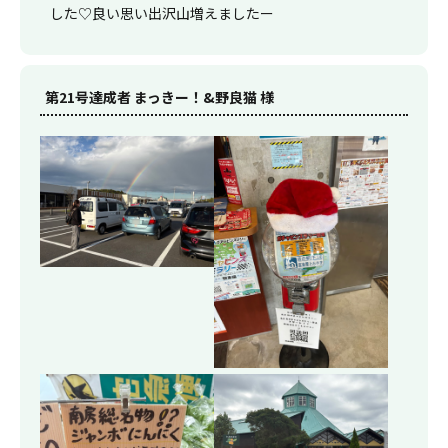
した♡良い思い出沢山増えましたー
第21号達成者 まっきー！&野良猫 様