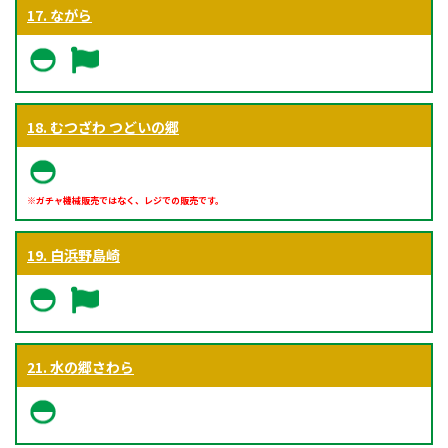
17. ながら
18. むつざわ つどいの郷
※ガチャ機械販売ではなく、レジでの販売です。
19. 白浜野島崎
21. 水の郷さわら