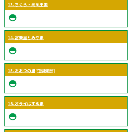
13. ちくら・潮風王国
14. 富楽里とみやま
15. おおつの里[花倶楽部]
16. オライはすぬま