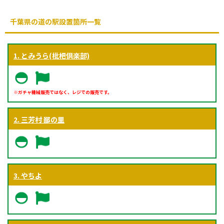
千葉県の道の駅設置箇所一覧
1. とみうら(枇杷倶楽部)
※ガチャ機械販売ではなく、レジでの販売です。
2. 三芳村 鄙の里
3. やちよ