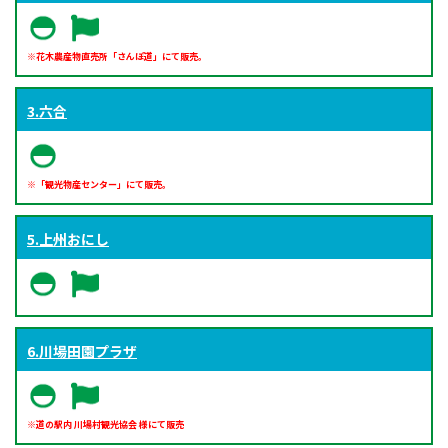
※花木農産物直売所「さんぽ道」にて販売。
3.六合
※「観光物産センター」にて販売。
5.上州おにし
6.川場田園プラザ
※道の駅内 川場村観光協会 様にて販売