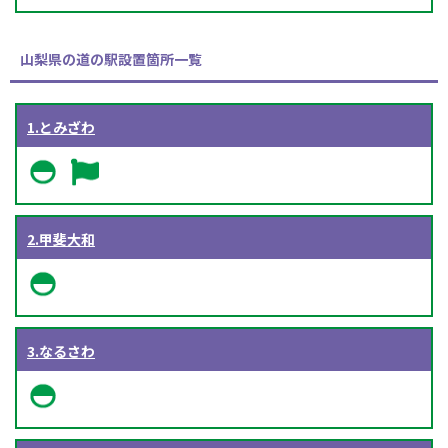
山梨県の道の駅設置箇所一覧
1.とみざわ
2.甲斐大和
3.なるさわ