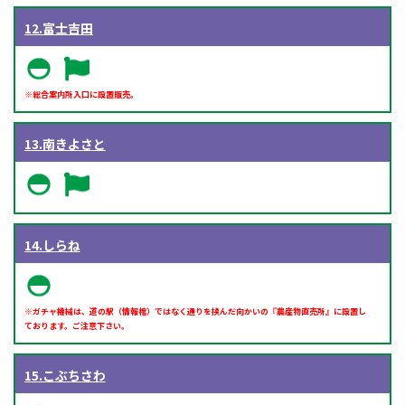
12.富士吉田
※総合案内所入口に設置販売。
13.南きよさと
14.しらね
※ガチャ機械は、道の駅（情報棺）ではなく通りを挟んだ向かいの『農産物直売所』に設置し
ております。ご注意下さい。
15.こぶちさわ