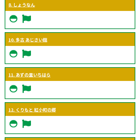
8. しょうなん
10. 多古 あじさい館
11. あずの里いちはら
12. くりもと 紅小町の郷