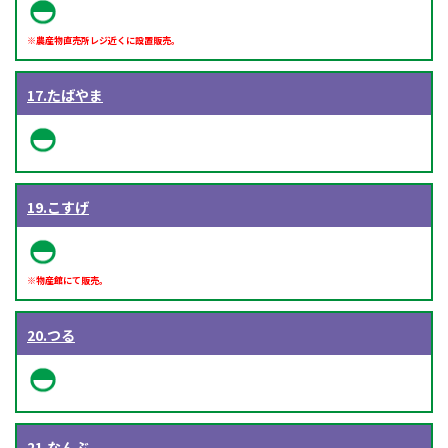
※農産物直売所レジ近くに設置販売。
17.たばやま
19.こすげ
※物産館にて販売。
20.つる
21.なんぶ