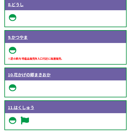
8.どうし
9.かつやま
※道の駅内 特産品販売所入口付近に設置販売。
10.花かげの郷まきおか
11.はくしゅう