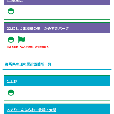
22.にしじま和紙の里 かみすきパーク
※道の駅内 「かみすき館」にて設置販売。
群馬県の道の駅設置箇所一覧
1.上野
2.ぐりーんふらわー牧場・大胡