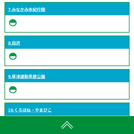
7.みなかみ水紀行館
8.白沢
9.草津運動茶屋公園
10.くろほね・やまびこ
※お食事処・情報案内所がある「ふれあい館」にて設置販売。