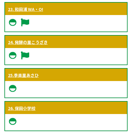
23. 和田浦 WA・O!
24. 発酵の里こうざき
25.季楽里あさひ
26. 保田小学校