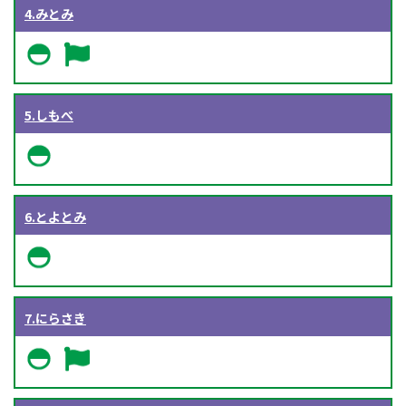
4.みとみ
5.しもべ
6.とよとみ
7.にらさき