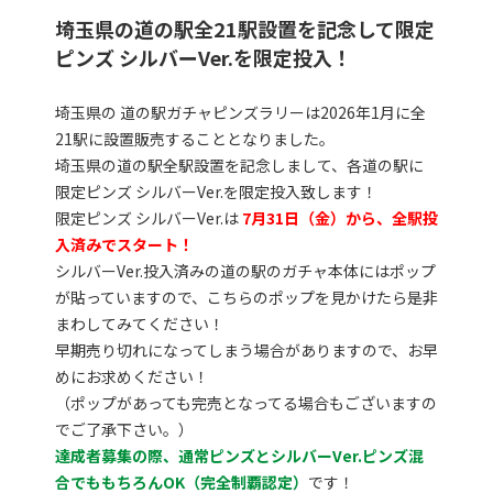
埼玉県の道の駅全21駅設置を記念して限定
ピンズ シルバーVer.を限定投入！
埼玉県の 道の駅ガチャピンズラリーは2026年1月に全
21駅に設置販売することとなりました。
埼玉県の道の駅全駅設置を記念しまして、各道の駅に
限定ピンズ シルバーVer.を限定投入致します！
限定ピンズ シルバーVer.は
7月31日（金）から、全駅投
入済みでスタート！
シルバーVer.投入済みの道の駅のガチャ本体にはポップ
が貼っていますので、こちらのポップを見かけたら是非
まわしてみてください！
早期売り切れになってしまう場合がありますので、お早
めにお求めください！
（ポップがあっても完売となってる場合もございますの
でご了承下さい。）
達成者募集の際、通常ピンズとシルバーVer.ピンズ混
合でももちろんOK（完全制覇認定）
です！