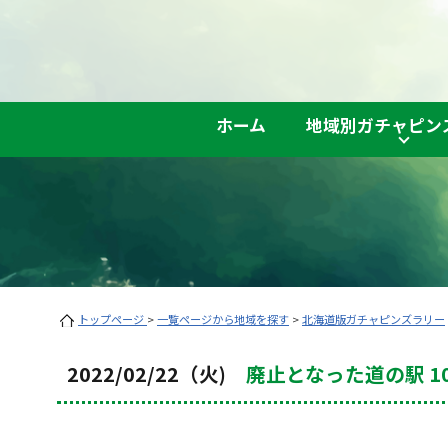
ホーム
地域別ガチャピン
トップページ
>
一覧ページから地域を探す
>
北海道版ガチャピンズラリー
2022/02/22（火)
廃止となった道の駅 10.