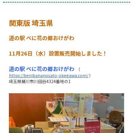
関東版 埼玉県
道の駅 べに花の郷おけがわ
11月26日（水）設置販売開始しました！
道の駅 べに花の郷おけがわ
（
https://benibananosato-okegawa.com/
）
埼玉県桶川市川田谷4324番地の1